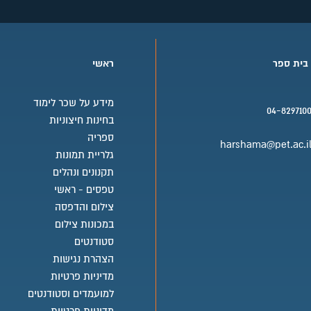
ות נוספות רצויה.
תעודות ורישיונות: רישום בפנקס המהנדסים והאדריכלים לפי חוק המהנדסים והאדריכלים, תשי"ח- 1958 , או רישום
ון של שנתיים לפחות בתחום העיסוק של המשרה. להנדסאי
 בית ספר
ראשי
https://www.jobbing.co.il/jtest1/linkge
מידע על שכר לימוד
04-829710
בחינות חיצוניות
בית ספר טלפון
ספריה
harshama@pet.ac.i
גלריית תמונות
בית ספר אימייל
תקנונים ונהלים
טפסים - ראשי
צילום והדפסה
במכונות צילום
ות נוספות רצויה.
סטודנטים
הצהרת נגישות
מדיניות פרטיות
למועמדים וסטודנטים
https://www.jobbing.co.il/jtest1/linkge