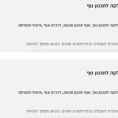
rachel.be
ה לתכנון נוף
siva
יצוע ניסויים ומדידות, אינטגרציה והרכבה של מערכות חשמליות
לקה
לתכנון
נוף
, אגף
תכנון
תנועה
, דרכים
ונוף
,מינהל
ההנדסה
לא.
נגלית.
בתכנית העבודה ובפרויקטים שונים, גיבוש מסמך הנחיות
 ייעשה התכנון, לרבות התייחסות לאבני דרך, גורמים
ונים ופיקוח על ביצוע בהתאם למדיניות בתחום.
רחית ומערכות טיסה (אוויוניקה)
וללת: בחינת עמידה בלוח זמנים, אספקת חומרים, עמידה
ה לתכנון נוף
עות עבודות פיתוח נופי בעירייה ועל ידי מתכנני חוץ.
קטים לביצוע עבודות תשתית שונות ורחובות.
לקה
לתכנון
נוף
, אגף
תכנון
תנועה
, דרכים
ונוף
,מינהל
ההנדסה
מין.
בתכנית העבודה ובפרויקטים שונים, גיבוש מסמך הנחיות