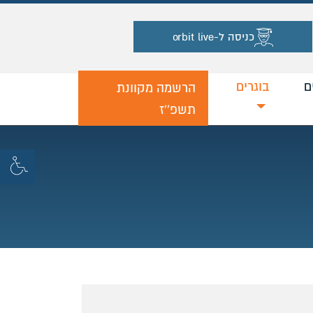
כניסה ל-orbit live
ם
בוגרים
נוכחי
הרשמה מקוונת
תשפ''ז