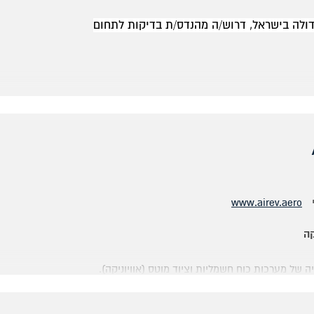
ולה בישראל, דרוש/ה מהנדס/ת בדיקות לתחום
www.airev.aero
דלית אל כרמל, קרית טבעון, רכסים, מגדים, עתלית, חריש,
קה
אל, עכו, נהריה, נוף הגליל, מגדל העמק, רמת ישי, עפולה,
ה של מערכות כוח חשמליות וציוד מוטס (אוויוניקה).
ם ובקיאות בסביבת עבודה ממוחשבת/עבודה לפי נהלים.
rache
מל ומערכת, הכרות עם סוגים שונים של מערכות כוח חשמליות,