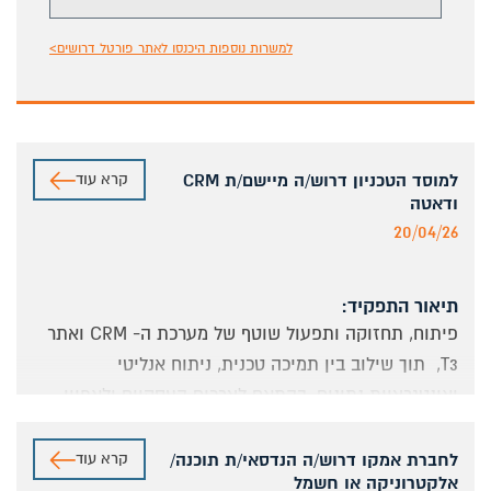
למשרות נוספות היכנסו לאתר פורטל דרושים>
קרא עוד
למוסד הטכניון דרוש/ה מיישם/ת CRM
ודאטה
20/04/26
תיאור התפקיד:
פיתוח, תחזוקה ותפעול שוטף של מערכת ה-
CRM
ואתר
T3, תוך שילוב בין תמיכה טכנית, ניתוח אנליטי
ואינטגרציית נתונים, בהתאם לצרכים העסקיים ולאפיון
מקצועי
.
התפקיד כולל עבודה
Hands-on
עם מערכות מידע
קרא עוד
לחברת אמקו דרוש/ה הנדסאי/ת תוכנה/
אלקטרוניקה או חשמל
ופלטפורמות דיגיטליות, הפקת דוחות וניתוחים לצרכים