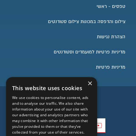
1 . השכלה :
טפסים - ראשי
בעל תואר אקדמי המוכר על ידי המועצה להשכלה גבוהה, או
המוכר על ידי מהמחלקה לשקילת תארים מחוץ לארץ
צילום והדפסה במכונות צילום סטודנטים
במשרד החינוך, באחד או יותר מהתחומים הבאים:
גיאוגרפיה או אדריכלות או הנדסה אזרחית או מדעי החברה
הצהרת נגישות
עם
התמחות בתכנון עירוני ואזורי או תכנון ערים.
מדיניות פרטיות למועמדים וסטודנטים
א ו הנדסאי אדריכלות או בניי ן, הרשום בפנקס ההנדסאים
והטכנאים.
מדיניות פרטיות
2 . ניסיון מקצועי: עדיפות לבעלי ניסיון בעריכת תכניות בנין
עיר ) תכנית בניין עיר( או בדיקתן במוסד תכנון.
×
This website uses cookies
3 . קורסים והכשרות מקצועיות: עדיפות לבוגרי קורס המיועד
לעובדים בוועדות המקומיות ו/או לבודקי תכניות.
השארו בעניינים
We use cookies to personalise content, ads
4
and to analyse our traffic. We also share
information about your use of our site with
. היכרות עם תוכנות תכנון וייצור בעזרת מחשב ו - OFFICE .
our advertising and analytics partners who
5
may combine it with other information that
. רצוי ידע במערכת המקוונת של משרד הפנים.
you’ve provided to them or that they’ve
collected from your use of their services.
6