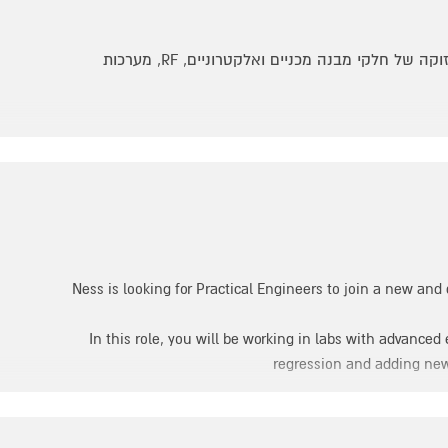
רון משמעותי
ייצור, הרכבה, בחינה, אריזה, משלוח ותחזוקה של חלקי מבנה מכניים ואלקטרוניים, RF, מערכות
אש.
רס למוצרים שיוצרו בטכנולוגיות מתקדמות עם המכשור
https:/
יה דומה
Ness is looking for Practical Engineers to join a new an
In this role, you will be working in labs with advance
regression and adding new 
למות- עבודה עם טכנולוגיות המתקדמות ביותר בעולם, תוך