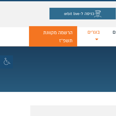
כניסה ל-orbit live
ם
בוגרים
נוכחי
הרשמה מקוונת
תשפ''ז