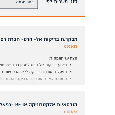
סננו משרות לפי
מבקר.ת בדיקות אל- הרס- חברת רפ
01/11/23
קצת על התפקיד:
ביצוע בדיקות אל הרס למגוון רחב של מוצ
הפעלת מערכות בדיקה ללא-הרס שונות (אול
ניתוח תוצאות מערכות הבדיקה והכנת דו''
מה אנחנו מחפשים?
הנדסאי.ת מכונות/ אלקטרוניקה/ כימיה/ תע
הנדסאי.ת אלקטרוניקה או RF -רפאל
ידע בחומרים מרוכבים והיכרות עם תהליכי 
01/11/23