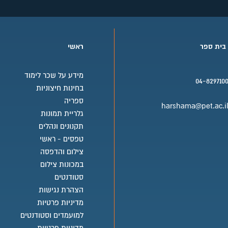
Relevant technical experienc
Expe
Pract
 בית ספר
ראשי
מידע על שכר לימוד
04-829710
בחינות חיצוניות
בית ספר טלפון
ספריה
harshama@pet.ac.i
גלריית תמונות
בית ספר אימייל
תקנונים ונהלים
טפסים - ראשי
צילום והדפסה
במכונות צילום
סטודנטים
הצהרת נגישות
מדיניות פרטיות
למועמדים וסטודנטים