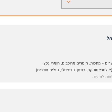
אל
רים - מתכות, חומרים מרוכבים, חומרי נפץ.
טראסוניקה, רנטגן + דיגיטלי, נוזלים חודרים).
חות לתיעוד.
שייה וניהול/ טכנאי.ת רנטגן
ייצור