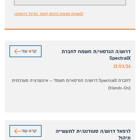
למשרות נוספות היכנסו לאתר פורטל דרושים>
קרא עוד
דרוש/ה הנדסאי/ת חשמח לחברת
SpectralX
12/03/26
לחברת SpectralX דרוש/ה הנדסאי/ת חשמל – אינטגרציה מערכתית
(Hands-On)
אם את/ה אוהב/ת **לעבוד עם הידיים, לבנות מערכות אמיתיות
ולראות את התוצאה עובדת בשטח** – אנחנו מחפשים אותך.
קרא עוד
לרפאל דרוש/ה סטודנט/ית לתעשייה
וניהול