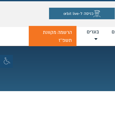
כניסה ל-orbit live
ם
בוגרים
הרשמה מקוונת
תשפ''ז