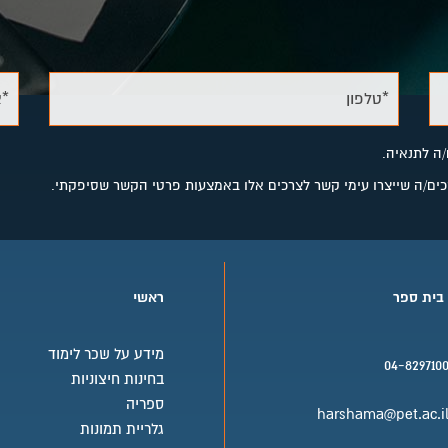
*טלפון
*א
/ה לתנאיה.
מסכים/ה שייצרו עימי קשר לצרכים אלו באמצעות פרטי הקשר שסיפקתי.
 בית ספר
ראשי
מידע על שכר לימוד
04-829710
בחינות חיצוניות
בית ספר טלפון
ספריה
harshama@pet.ac.i
גלריית תמונות