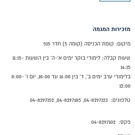
להכשרה בטכנולוגיה ובמדע (מה”ט).
סגל ההוראה של המכינה מורכב ממרכזת המכינה וממורים
אקדמאים בעלי ניסיון רב בתחום ההוראה.
מזכירות המגמה
מטרת המכינה
מיקום: קומת הכניסה (קומה 5) חדר 515
לאפשר לסטודנטים חסרי תעודת בגרות או בעלי
שעות קבלה: לימודי בוקר ימים א'-ה' בין השעות 11:15-
תעודת בגרות חלקית, שאינם עונים על תנאי קבלה
14:15
ללימודי ההנדסאים, להשלים את מקצועות הלימוד
בלימודי ערב ימים ב', ד' בין 16:00 עד 18:00, יום ו' 8:00-
החסרים
12:00
לשפר את ידיעותיהם של המועמדים לביה”ס
טלפונים: 04-8297123, 04-8297185, 04-8297152
במקצועות היסוד
להקנות לסטודנטים הרגלי למידה ועבודה נכונים,
שיאפשרו להם להצליח בהמשך לימודיהם.
פקס: 04-8297102
תוכנית הלימודים במכינה הטכנולוגית