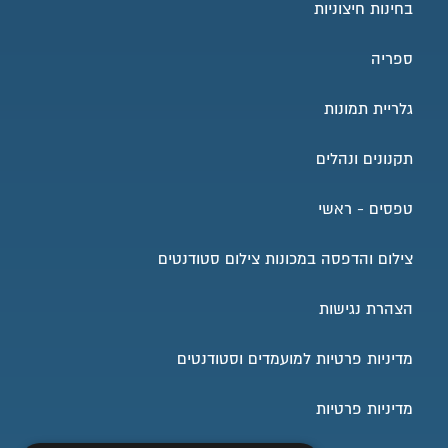
בחינות חיצוניות
בינואר (מועד אביב): הלימודים נמשכים כ- 7
חודשים עד יולי
ספריה
גלריית תמונות
מסלול הלימודים
הלימודים במכינה מתקיימים בשני מסלולי לימוד:
תקנונים ונהלים
מסלול לימודי יום משך הלימודים 2 סמסטרים, בשעות
טפסים - ראשי
הבוקר.
מסלול לימודי ערב משך הלימודים 2 סמסטרים, החל
צילום והדפסה במכונות צילום סטודנטים
מהשעה 17:00/16:00.
הצהרת נגישות
במתכונת מסלולי הלימוד עשויים לחול שינויים בהתאם
להחלטתה של הנהלת ביה"ס.
מדיניות פרטיות למועמדים וסטודנטים
מסמכים ותעודות הדרושים להרשמה
מדיניות פרטיות
תעודת סיום של 11 או 12 שנות לימוד וכן גִליון ציונים.