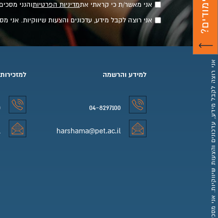
אני מאשר/ת כי קראתי את
מדיניות הפרטיות
והנני מסכים
אני רוצה לקבל מידע, עדכונים והצעות שיווקיות. אני 
למידע והרשמה
למזכירות
0
04-8297100
למידע והרשמה טלפון
למזכירות 
l
harshama@pet.ac.il
למידע והרשמה אימייל
למזכירות 