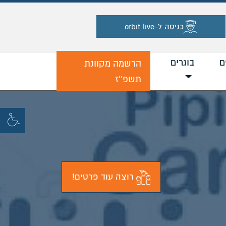
כניסה ל-orbit live
ם
בוגרים
הרשמה מקוונת
תשפ''ז
רוצה עוד פרטים!