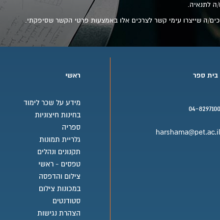
/ה לתנאיה.
מסכים/ה שייצרו עימי קשר לצרכים אלו באמצעות פרטי הקשר שסיפקתי.
 בית ספר
ראשי
מידע על שכר לימוד
04-829710
בחינות חיצוניות
בית ספר טלפון
ספריה
harshama@pet.ac.i
גלריית תמונות
בית ספר אימייל
תקנונים ונהלים
טפסים - ראשי
צילום והדפסה
במכונות צילום
סטודנטים
הצהרת נגישות