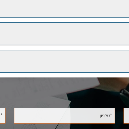
*טלפון
*א