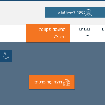
כניסה ל-orbit live
ם
בוגרים
הרשמה מקוונת
תשפ''ז
רוצה עוד פרטים!