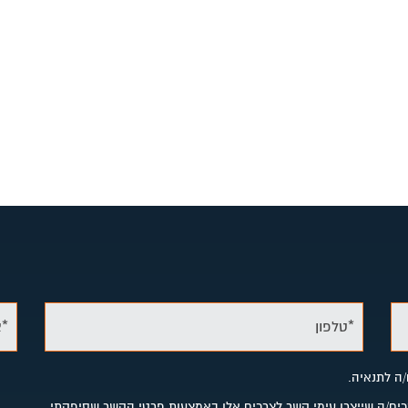
*טלפון
*א
/ה לתנאיה.
מסכים/ה שייצרו עימי קשר לצרכים אלו באמצעות פרטי הקשר שסיפקתי.