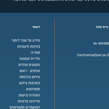
 בית ספר
ראשי
מידע על שכר לימוד
04-829710
בחינות חיצוניות
בית ספר טלפון
ספריה
harshama@pet.ac.i
גלריית תמונות
בית ספר אימייל
תקנונים ונהלים
טפסים - ראשי
צילום והדפסה
במכונות צילום
סטודנטים
הצהרת נגישות
מדיניות פרטיות
למועמדים וסטודנטים