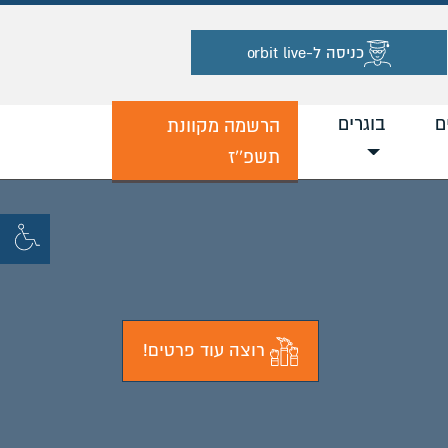
כניסה ל-orbit live
ם
בוגרים
הרשמה מקוונת
תשפ''ז
רוצה עוד פרטים!