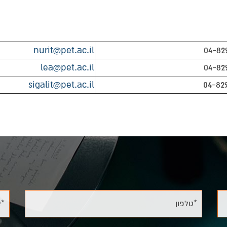
nurit@pet.ac.il
04-82
תכנון נוף על ידי הקניית ידע עיוני ומעשי בתחומים כגון: ה
lea@pet.ac.il
04-82
ה ועוד.
sigalit@pet.ac.il
04-82
השיעורים דינמית, משתנה, מתעדכנת ומצויה במגמת שיפור מתמ
עשרה של הרצאות אורח בנושאים נלווים
בהתאם להחלטת מה"ט) :
ות, נגישות, טופוגרפיה, שיווק- יזמות, יסודות
*טלפון
*א
גיאודזיה, כימיה ותורת הקרקע ודישון, בוטניקה, הכרת הצומח
 תחיקת הבניה, מפרטים וחישובי כמויות, גינון – ביצוע ואחזקה, 