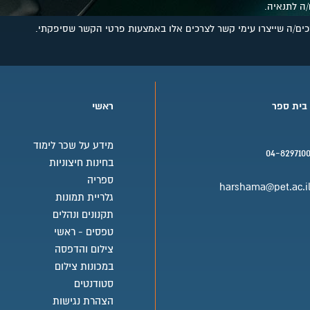
/ה לתנאיה.
כנון מערכות השקיה, תכנון אקולוגי, פרויקט גמר
מסכים/ה שייצרו עימי קשר לצרכים אלו באמצעות פרטי הקשר שסיפקתי.
ין; תכנון ממוחשב בתוכנות ,המחשה.
 בית ספר
ראשי
; תולדות האמנות ואדר' הנוף, רישום/ציור, מפרטים וחישובי כ
מידע על שכר לימוד
04-829710
בחינות חיצוניות
בית ספר טלפון
ספריה
harshama@pet.ac.i
גלריית תמונות
בית ספר אימייל
תקנונים ונהלים
אמצעות צמחייה, תכנון מערכות השקייה, תכנון אקולוגי, גינון- 
טפסים - ראשי
צילום והדפסה
דיפלומת הנדסאי אדריכלות נוף
במכונות צילום
סטודנטים
הצהרת נגישות