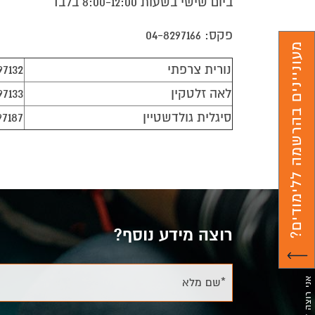
ביום שישי בשעות 8:00-12:00 בלבד
– מפקחים על קבלני גינון ופיתוח.
פקס: 04-8297166
מעוניינים בהרשמה ללימודים?
מטרת המגמה
נורית צרפתי
97132
מטרת המגמה להכשיר כוח אדם איכותי שיתמחה ב
לאה זלטקין
97133
מדעי הסביבה והטבע, אומנות ועיצוב , טכנולוגי
סיגלית גולדשטיין
97187
עיקרי תכנית הלימודים
לימודי הנדסאי אדריכלות נוף כוללים מערכת 
אדריכלות נוף מלווים בסיורים מקצועיים ובה
רשימת המקצועות הנלמדים ( יתכנו שינויים 
רוצה מידע נוסף?
מתמטיקה, אנגלית, אוטוקד, הדמיות תלת -מימדי
*שם מלא
הסרטוט, המחשה, רישום/ציור, יסודות העיצוב, 
וחומרי בניין, תולדות האמנות ואדריכלות הנוף,