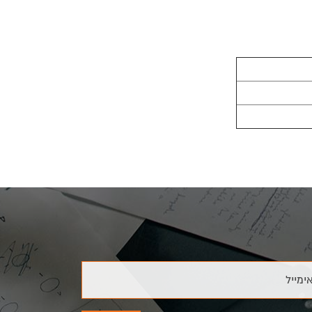
נדסה, עיצוב,
דת. לימודי
ימייל
, תורת הבניה
תכנון