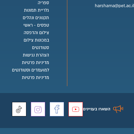
בית ספר טלפון
ספריה
harshama@pet.ac.i
גלריית תמונות
בית ספר אימייל
תקנונים ונהלים
טפסים - ראשי
צילום והדפסה
במכונות צילום
סטודנטים
הצהרת נגישות
מדיניות פרטיות
למועמדים וסטודנטים
מדיניות פרטיות
השארו בעניינים