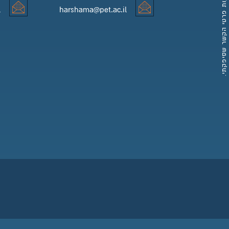
למידע והרשמה טלפון
למזכירות 
l
harshama@pet.ac.il
למידע והרשמה אימייל
למזכירות 