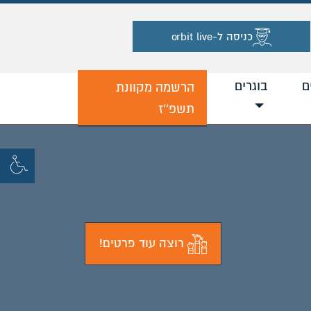
כניסה ל-orbit live
ם
בוגרים
הרשמה מקוונת
תשפ''ז
רוצה עוד פרטים!