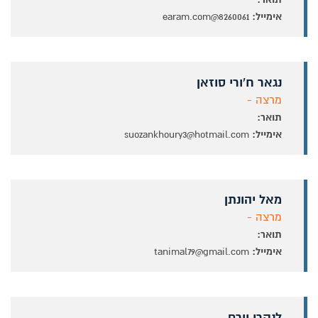
אימייל:
8260061@earam.com
נגאר ח'ורי סוזאן
מרצה -
תואר:
אימייל:
suozankhoury3@hotmail.com
מאל יהונתן
מרצה -
תואר:
אימייל:
tanimal79@gmail.com
לנקרי יורם