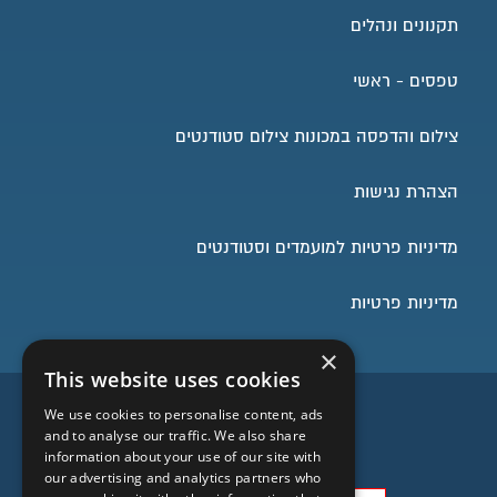
תקנונים ונהלים
טפסים - ראשי
צילום והדפסה במכונות צילום סטודנטים
הצהרת נגישות
מדיניות פרטיות למועמדים וסטודנטים
מדיניות פרטיות
×
This website uses cookies
השארו בעניינים
We use cookies to personalise content, ads
and to analyse our traffic. We also share
information about your use of our site with
our advertising and analytics partners who