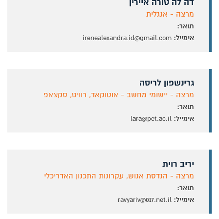
דה לה טורה איירין
מרצה - אנגלית
תואר:
אימייל:
irenealexandra.id@gmail.com
גרינשפון לריסה
מרצה - יישומי מחשב - אוטוקאד, רוויט, סקצאפ
תואר:
אימייל:
lara@pet.ac.il
יריב רוית
מרצה - הנדסת אנוש, עקרונות התכנון האדריכלי
תואר:
אימייל:
ravyariv@017.net.il