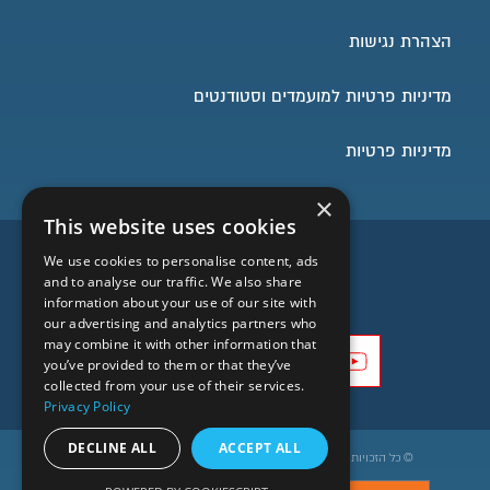
הצהרת נגישות
מדיניות פרטיות למועמדים וסטודנטים
מדיניות פרטיות
×
This website uses cookies
השארו בעניינים
We use cookies to personalise content, ads
and to analyse our traffic. We also share
information about your use of our site with
our advertising and analytics partners who
may combine it with other information that
you’ve provided to them or that they’ve
collected from your use of their services.
Privacy Policy
DECLINE ALL
ACCEPT ALL
© כל הזכויות שמורות לבית הספר הארצי להנדסאים בקריית הטכניון©
הסרה מרשימת תפוצה