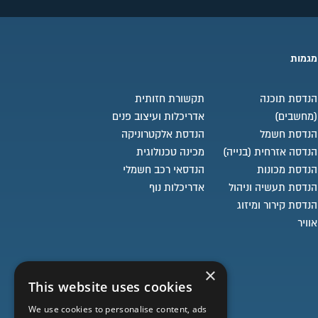
מגמות
הנדסת תוכנה
תקשורת חזותית
(מחשבים)
אדריכלות ועיצוב פנים
הנדסת חשמל
הנדסת אלקטרוניקה
הנדסה אזרחית (בנייה)
מכינה טכנולוגית
הנדסת מכונות
הנדסאי רכב חשמלי
הנדסת תעשיה וניהול
אדריכלות נוף
הנדסת קירור ומיזוג
אוויר
×
This website uses cookies
ה
We use cookies to personalise content, ads