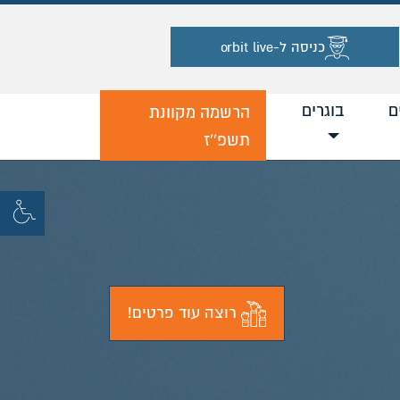
כניסה ל-orbit live
ם
בוגרים
הרשמה מקוונת
תשפ''ז
רוצה עוד פרטים!