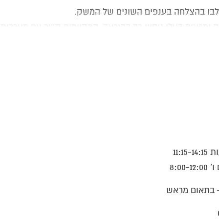
שתלבו בהצלחה בענפים השונים של המשק
.
ומרצים בעלי ניסיון רב בהוראה, המקיימים קשר עם מערכו
 הממשלתי להכשרה בטכנולוגיה ובמדע (מה”ט)
.
שק הרבים כגון
:
מרכזי כמו: אינטל, אמדוקס, אלביט
, IBM
ועוד
.
.
ות, אשר מספקים שירותי תוכנה לכל ענפי המשק בארץ ובחו”ל כ
11:
 חשבונות, ניהול חברות, בתי ספר ועוד
.
– בתאום מראש
 בכתיבת תוכנות לפי הזמנה ובמיוחד פיתוח אתרי אינטרנט ו/