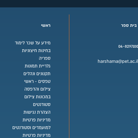
.
 בית ספר
ראשי
.
מידע על שכר לימוד
04-829710
בחינות חיצוניות
בשבוע
.
בית ספר טלפון
ספריה
.
harshama@pet.ac.i
גלריית תמונות
ם בהתאם להחלטתה של מה"ט ו/או הנהלת ביה" ס
.
בית ספר אימייל
תקנונים ונהלים
טפסים - ראשי
צילום והדפסה
באות
:
במכונות צילום
סטודנטים
הספר בכל מקצועות הלימוד
.
הצהרת נגישות
מדיניות פרטיות
למועמדים וסטודנטים
בקש כל סטודנט להכין עבודת גמר, שתבוצע לפי הנחיות מנח
מדיניות פרטיות