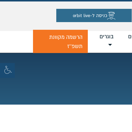
כניסה ל-orbit live
ם
בוגרים
הרשמה מקוונת
תשפ''ז