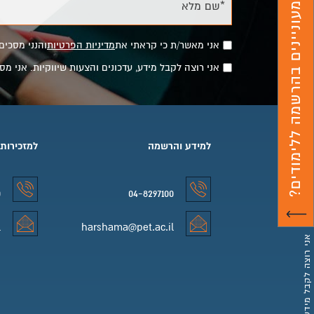
*שם מלא
מעוניינים בהרשמה ללימודים?
אני מאשר/ת כי קראתי את
מדיניות הפרטיות
והנני מסכים
אני רוצה לקבל מידע, עדכונים והצעות שיווקיות. אני 
למידע והרשמה
למזכירות
0
04-8297100
למידע והרשמה טלפון
למזכירות 
l
harshama@pet.ac.il
למידע והרשמה אימייל
למזכירות 