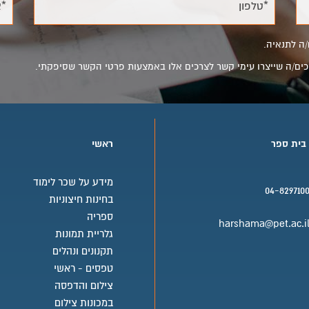
*טלפון
*א
/ה לתנאיה.
מסכים/ה שייצרו עימי קשר לצרכים אלו באמצעות פרטי הקשר שסיפקתי.
 בית ספר
ראשי
מידע על שכר לימוד
04-829710
בחינות חיצוניות
בית ספר טלפון
ספריה
harshama@pet.ac.i
גלריית תמונות
בית ספר אימייל
תקנונים ונהלים
טפסים - ראשי
צילום והדפסה
במכונות צילום