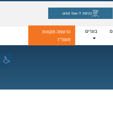
כניסה ל-orbit live
ם
בוגרים
הרשמה מקוונת
תשפ''ז