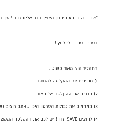
"שחר זה נשמע פיתרון מצויין, דבר אלינו כבר ! איך 
בסדר בסדר, בלי לחץ !
התהליך הוא מאוד פשוט :
1) מורידים את ההקלטה למחשב
2) גוררים את ההקלטה אל האתר
3) ממקמים את גבולות הסרטון היכן שאתם רוצים (שני סוגריים כאלה)
4) לוחצים SAVE וזהו ! יש לכם את ההקלטה המקוצרת באותה איכות כמו ההקלטה המקורית !