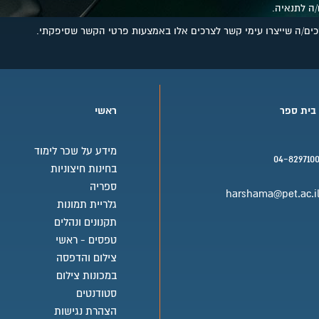
/ה לתנאיה.
מסכים/ה שייצרו עימי קשר לצרכים אלו באמצעות פרטי הקשר שסיפקתי.
 בית ספר
ראשי
מידע על שכר לימוד
04-829710
בחינות חיצוניות
בית ספר טלפון
ספריה
harshama@pet.ac.i
גלריית תמונות
בית ספר אימייל
תקנונים ונהלים
טפסים - ראשי
צילום והדפסה
במכונות צילום
סטודנטים
הצהרת נגישות