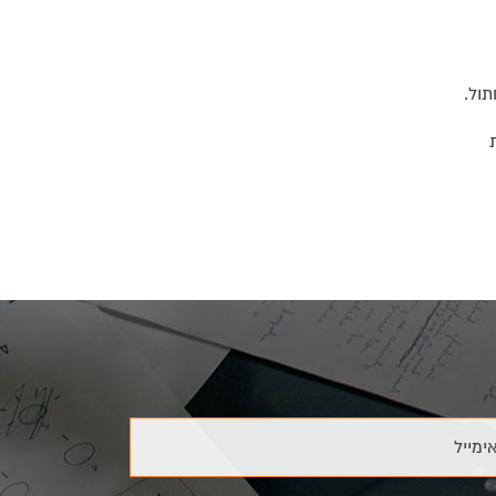
ול.
ת
ימייל