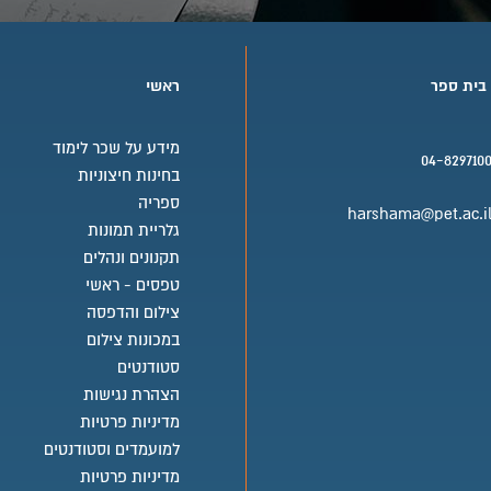
 בית ספר
ראשי
מידע על שכר לימוד
04-829710
בחינות חיצוניות
בית ספר טלפון
ספריה
harshama@pet.ac.i
גלריית תמונות
בית ספר אימייל
תקנונים ונהלים
טפסים - ראשי
צילום והדפסה
במכונות צילום
סטודנטים
הצהרת נגישות
מדיניות פרטיות
למועמדים וסטודנטים
מדיניות פרטיות