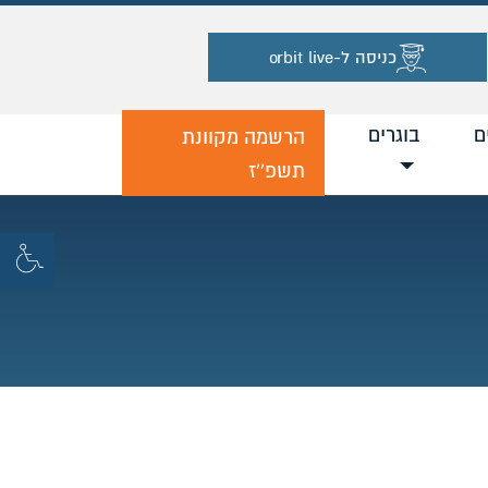
כניסה ל-orbit live
ם
בוגרים
הרשמה מקוונת
תשפ''ז