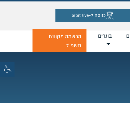
כניסה ל-orbit live
ם
בוגרים
הרשמה מקוונת
תשפ''ז