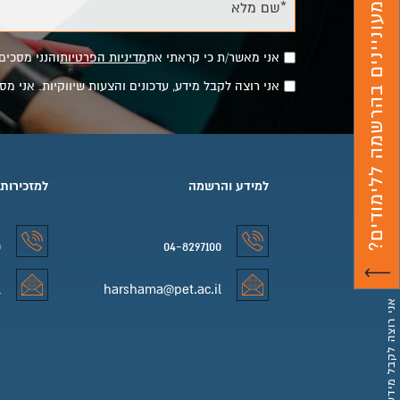
*שם מלא
מעוניינים בהרשמה ללימודים?
אני מאשר/ת כי קראתי את
מדיניות הפרטיות
והנני מסכים
אני רוצה לקבל מידע, עדכונים והצעות שיווקיות. אני 
למידע והרשמה
למזכירות
0
04-8297100
למידע והרשמה טלפון
למזכירות 
l
harshama@pet.ac.il
למידע והרשמה אימייל
למזכירות 