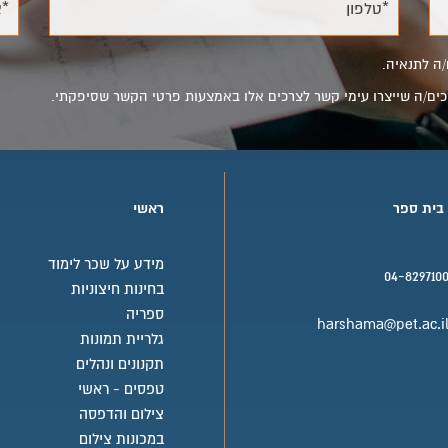
*טלפון
*א
/ה לתנאיה.
מסכים/ה שייצרו עימי קשר לצרכים אלו באמצעות פרטי הקשר שסיפקתי.
 בית ספר
ראשי
מידע על שכר לימוד
04-829710
בחינות חיצוניות
בית ספר טלפון
ספריה
harshama@pet.ac.i
גלריית תמונות
בית ספר אימייל
תקנונים ונהלים
טפסים - ראשי
צילום והדפסה
במכונות צילום