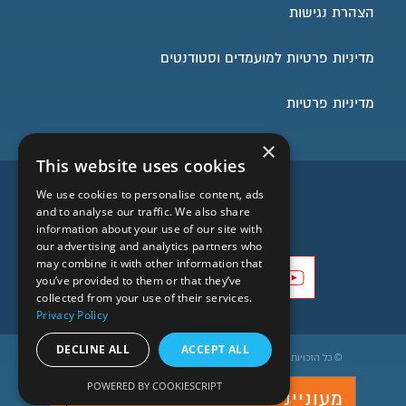
הצהרת נגישות
מדיניות פרטיות למועמדים וסטודנטים
מדיניות פרטיות
×
This website uses cookies
השארו בעניינים
We use cookies to personalise content, ads
and to analyse our traffic. We also share
information about your use of our site with
our advertising and analytics partners who
may combine it with other information that
you’ve provided to them or that they’ve
collected from your use of their services.
Privacy Policy
DECLINE ALL
ACCEPT ALL
© כל הזכויות שמורות לבית הספר הארצי להנדסאים בקריית הטכניון©
הסרה מרשימת תפוצה
POWERED BY COOKIESCRIPT
מעוניינים בהרשמה ללימודים?