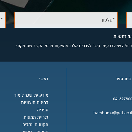
*טלפון
*א
/ה לתנאיה.
מסכים/ה שייצרו עימי קשר לצרכים אלו באמצעות פרטי הקשר שסיפקתי.
 בית ספר
ראשי
מידע על שכר לימוד
04-829710
בחינות חיצוניות
בית ספר טלפון
ספריה
harshama@pet.ac.i
גלריית תמונות
בית ספר אימייל
תקנונים ונהלים