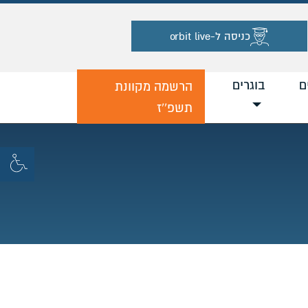
כניסה ל-orbit live
ם
בוגרים
הרשמה מקוונת
תשפ''ז